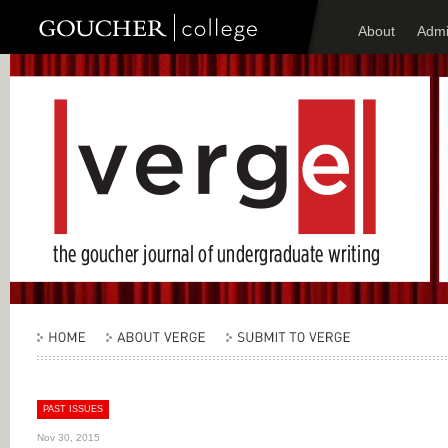
About
Admi
PAST ISSUES
Nov 30, 2015