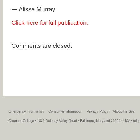
— Alissa Murray
Click here for full publication.
Comments are closed.
Emergency Information
Consumer Information
Privacy Policy
About this Site
Goucher College • 1021 Dulaney Valley Road • Baltimore, Maryland 21204 • USA • tel